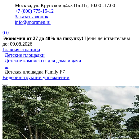
Москва, ул. Крупской д4к3
Пн-Пт, 10.00 -17.00
+7 (800) 775-15-12
Заказать звонок
info@sportmen.ru
0
0
Экономия от 27 до 40% на покупку!
Цены действительны
до: 09.08.2026
Главная страница
|
Детские площадки
|
Детские комплексы для дома и дачи
|
...
|
Детская площадка Family F7
Видеоинструкции упражнений