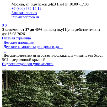
Москва, ул. Крупской д4к3
Пн-Пт, 10.00 -17.00
+7 (800) 775-15-12
Заказать звонок
info@sportmen.ru
0
0
Экономия от 27 до 40% на покупку!
Цены действительны
до: 16.08.2026
Главная страница
|
Детские площадки
|
Детские комплексы для дома и дачи
|
...
|
Детская деревянная игровая площадка для улицы дачи Scout
SC1 с деревянной крышей
Видеоинструкции упражнений