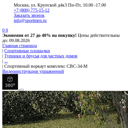
Москва, ул. Крупской д4к3
Пн-Пт, 10.00 -17.00
+7 (800) 775-15-12
Заказать звонок
info@sportmen.ru
0
0
Экономия от 27 до 40% на покупку!
Цены действительны
до: 09.08.2026
Главная страница
|
Спортивные площадки
|
Турники и брусья для частных домов
|
...
|
Спортивный воркаут комплекс СВС-34-М
Видеоинструкции упражнений