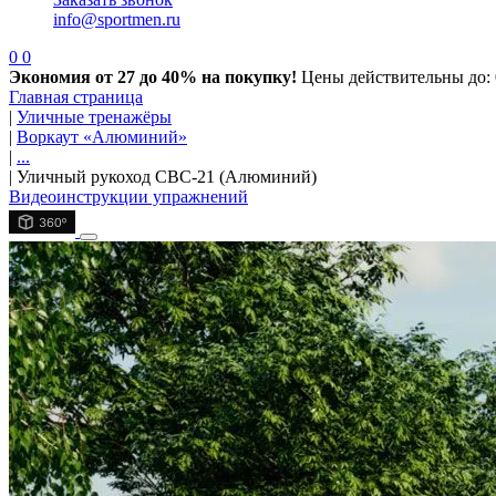
info@sportmen.ru
0
0
Экономия от 27 до 40% на покупку!
Цены действительны до: 
Главная страница
|
Уличные тренажёры
|
Воркаут «Алюминий»
|
...
|
Уличный рукоход СВС-21 (Алюминий)
Видеоинструкции упражнений