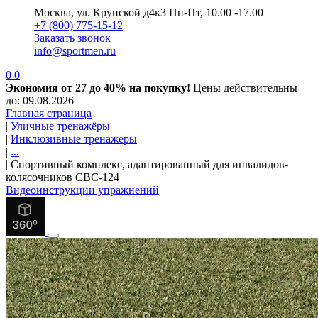
Москва, ул. Крупской д4к3
Пн-Пт, 10.00 -17.00
+7 (800) 775-15-12
Заказать звонок
info@sportmen.ru
0
0
Экономия от 27 до 40% на покупку!
Цены действительны
до: 09.08.2026
Главная страница
|
Уличные тренажёры
|
Инклюзивные тренажеры
|
...
|
Спортивный комплекс, адаптированный для инвалидов-
колясочников СВС-124
Видеоинструкции упражнений