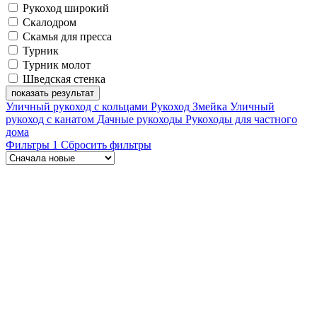
Рукоход широкий
Скалодром
Скамья для пресса
Турник
Турник молот
Шведская стенка
показать результат
Уличный рукоход с кольцами
Рукоход Змейка
Уличный
рукоход с канатом
Дачные рукоходы
Рукоходы для частного
дома
Фильтры
1
Сбросить фильтры