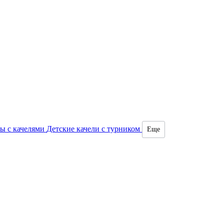
ы с качелями
Детские качели с турником
Еще